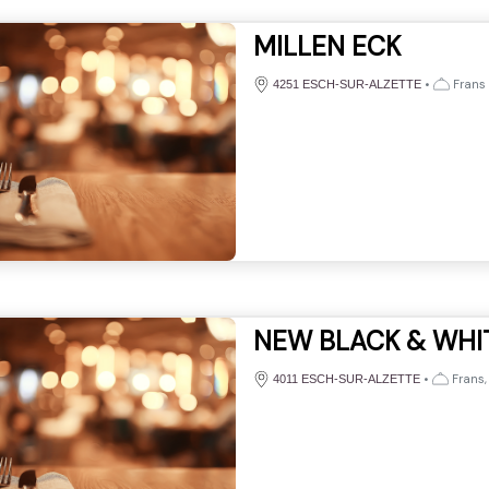
MILLEN ECK
•
Frans
4251 ESCH-SUR-ALZETTE
NEW BLACK & WHI
•
Frans, 
4011 ESCH-SUR-ALZETTE