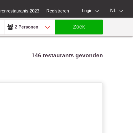
NL
Login
rrenrestaurants 2023
Registreren
Zoek
2 Personen
146 restaurants gevonden