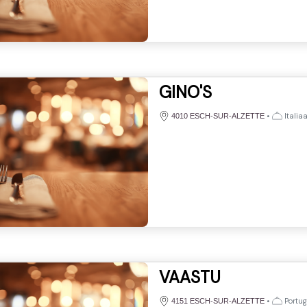
GINO'S
•
Italia
4010 ESCH-SUR-ALZETTE
VAASTU
•
Portug
4151 ESCH-SUR-ALZETTE