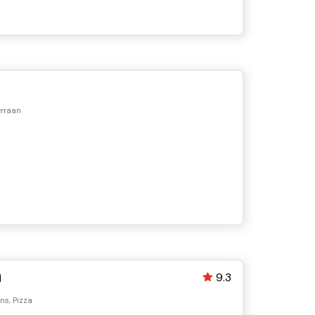
rraan
h
9.3
ns, Pizza