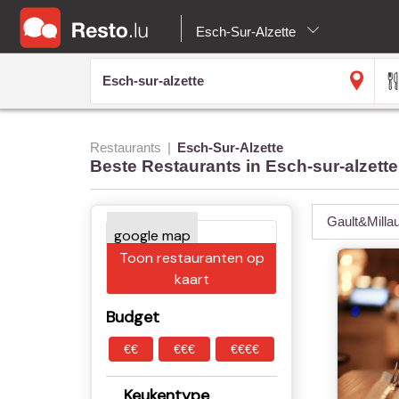
Esch-Sur-Alzette
Restaurants
Esch-Sur-Alzette
Beste Restaurants in Esch-sur-alzette
Gault&Milla
Toon restauranten op
kaart
Budget
€€
€€€
€€€€
Keukentype