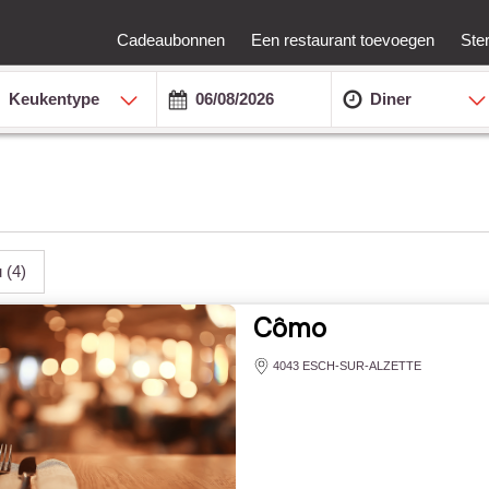
Cadeaubonnen
Een restaurant toevoegen
Ste
Keukentype
Diner
u
(4)
Cômo
4043 ESCH-SUR-ALZETTE