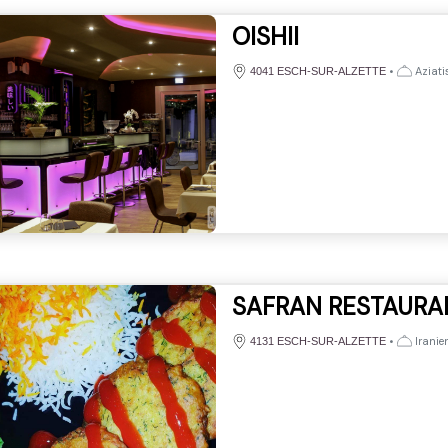
OISHII
•
Aziati
4041 ESCH-SUR-ALZETTE
SAFRAN RESTAURA
•
Iranien
4131 ESCH-SUR-ALZETTE