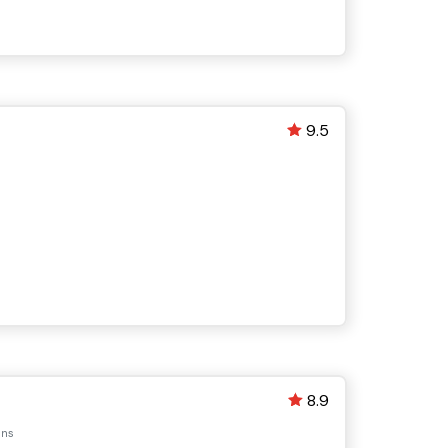
9.5
8.9
ans