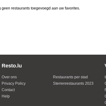
 geen restaurants toegevoegd aan uw favorites.
Resto.lu
Over ons
Restaurants per stad
Privacy Policy
Sterrenrestaurants 2023
Contact
Help