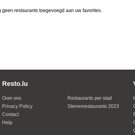
 geen restaurants toegevoegd aan uw favorites.
Resto.lu
Over ons
Restaurants per stad
Privacy Policy
Sterrenrestaurants 2023
Contact
Help