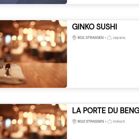
GINKO SUSHI
•
Japans
8011 STRASSEN
LA PORTE DU BEN
•
Indisch
8010 STRASSEN