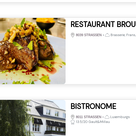
RESTAURANT BRO
•
Brasserie, Frans,
8039 STRASSEN
BISTRONOME
•
Luxemburgs
8011 STRASSEN
13.5/20 Gault&Millau