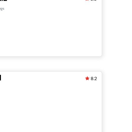
rgs
I
8.2