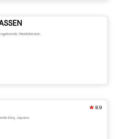
RASSEN
ensgebonde, Wereldkeuken
8.9
gende bbq, Japans