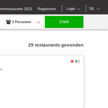
NL
Login
rrenrestaurants 2023
Registreren
Zoek
2 Personen
29 restaurants gevonden
9.1
es