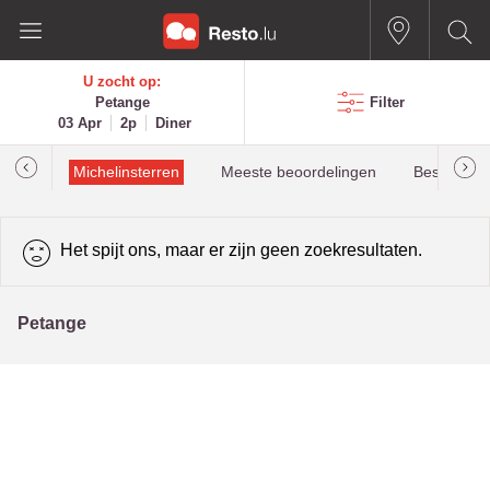
U zocht op:
Petange
Filter
03 Apr
2p
Diner
illau
Michelinsterren
Meeste beoordelingen
Best beoor
Het spijt ons, maar er zijn geen zoekresultaten.
Petange