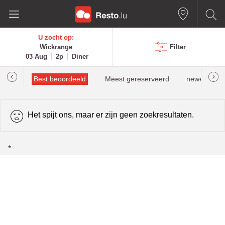
U zocht op:
Wickrange
Filter
03 Aug
2p
Diner
ingen
Best beoordeeld
Meest gereserveerd
newestPromo
Het spijt ons, maar er zijn geen zoekresultaten.
*